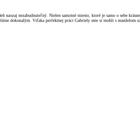
eň naozaj nezabudnuteľný. Nielen samotné miesto, ktoré je samo o sebe krásne 
solútne dokonalým. Vďaka perfektnej práci Gabriely sme si mohli s manželom už