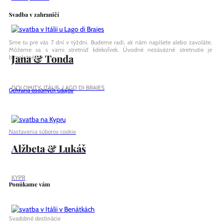
Svadba v zahraničí
Sme tu pre vás 7 dní v týždni. Budeme radi, ak nám napíšete alebo zavoláte.
Môžeme sa s vami stretnúť kdekoľvek. Úvodné nezáväzné stretnutie je
Jana & Tonda
bezplatné.
DOLOMITY, ITÁLIE, LAGO DI BRAIES
Ochrana osobných údajov
Nastavenia súborov cookie
Alžbeta & Lukáš
KYPR
Ponúkame vám
Svadobné destinácie