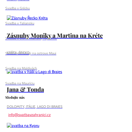
Svadba v Grécku
Svadba v Taliansku
Zásnuby Moniky a Martina na Kréte
Svadba v Dominikánskej republike
Svadba na Havaji na ostrove Maui
KRÉTA, ŘECKO
Svadba na Maldivách
Svadba na Mauríciu
Jana & Tonda
Sledujte nás
DOLOMITY, ITÁLIE, LAGO DI BRAIES
info@svatbavzahranici.cz