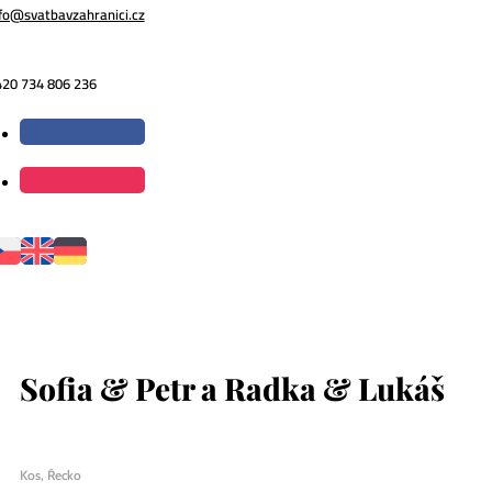
fo@svatbavzahranici.cz
420 734 806 236
Sofia & Petr a Radka & Lukáš
Kos, Řecko