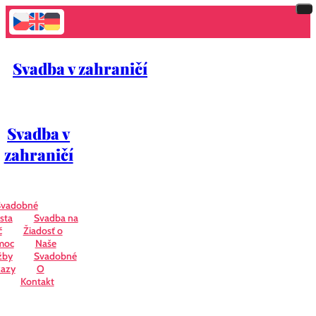
Svadba v zahraničí
Svadba v
zahraničí
Svadobné
sta
Svadba na
č
Žiadosť o
moc
Naše
žby
Svadobné
azy
O
Kontakt