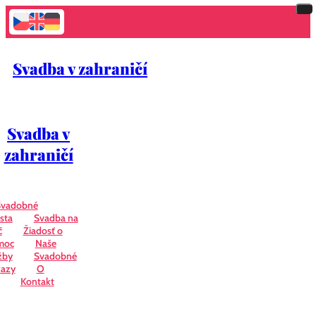
Svadba v zahraničí
Svadba v
zahraničí
Svadobné
sta
Svadba na
č
Žiadosť o
moc
Naše
žby
Svadobné
azy
O
Kontakt