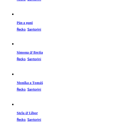
Pán a pani
Řecko
,
Santorini
Simona & Bretia
Řecko
,
Santorini
Monika a Tomáš
Řecko
,
Santorini
Stela & Libor
Řecko
,
Santorini