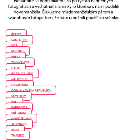
Nehanbite sa porozhliadnuť sa po týchto nádherných
fotografiách a vychutnať si snímky, o ktoré sa s nami podelili
novomanželia. Ďakujeme mladomanželským párom a
svadobným fotografom, že nám umožnili použiť ich snímky.
ŘECKO
SANTORINI
KOS
RHODOS
KRÉTA
ZAKYNTHOS
ITÁLIE
PORTUGALSKO
MAURICIUS
HAVAJ MAUI
DOMINIKÁNSKÁ REPUBLIKA
SEYCHELY
BALI
BARBADOS
SRÍ LANKA
NOVÝ ZÉLAND
AUSTRÁLIE
KUBA
THAJSKO