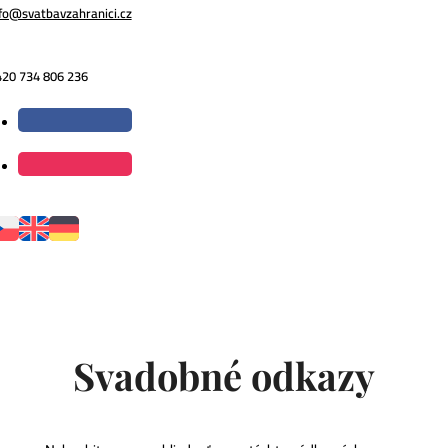
fo@svatbavzahranici.cz
420 734 806 236
Svadobné odkazy