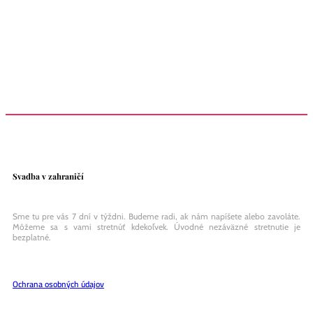
Ponúkame vám
Svadobné destinácie
Svadba na kľúč
Žiadosť o ruku
Svadobné referencie
Naše služby
O nás