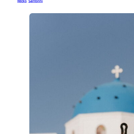
Řecko
,
Santorini