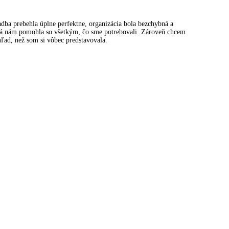
dba prebehla úplne perfektne, organizácia bola bezchybná a
orá nám pomohla so všetkým, čo sme potrebovali. Zároveň chcem
hľad, než som si vôbec predstavovala.