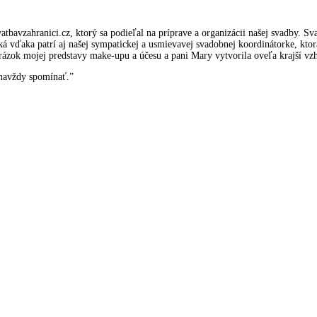
avzahranici.cz, ktorý sa podieľal na príprave a organizácii našej svadby. Sva
á vďaka patrí aj našej sympatickej a usmievavej svadobnej koordinátorke, kt
brázok mojej predstavy make-upu a účesu a pani Mary vytvorila oveľa krajší vz
navždy spomínať.”