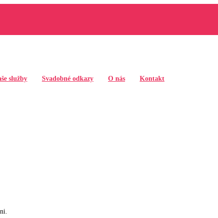
še služby
Svadobné odkazy
O nás
Kontakt
ni.