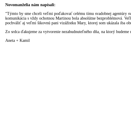
Novomanželia nám napísali:
“Týmto by sme chceli veľmi poďakovať celému tímu svadobnej agentúry svatb
komunikácia s vždy ochotnou Martinou bola absolútne bezproblémová. Veľk
pochváliť aj veľmi šikovnú pani vizážistku Mary, ktorej som ukázala iba o
Zo srdca ďakujeme za vytvorenie nezabudnuteľného dňa, na ktorý budeme 
Aneta + Kamil