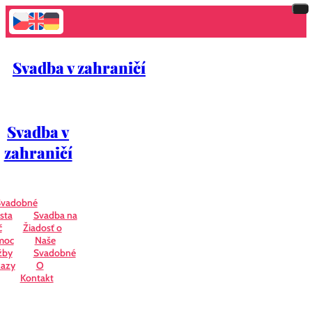
Svadba v zahraničí
Svadba v
zahraničí
Svadobné
sta
Svadba na
č
Žiadosť o
moc
Naše
žby
Svadobné
azy
O
Kontakt