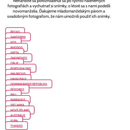
Nehanbite sa porozhliadnuť sa po týchto nádherných
fotografiách a vychutnať si snímky, o ktoré sa s nami podelili
novomanželia. Ďakujeme mladomanželským párom a
svadobným fotografom, že nám umožnili použiť ich snímky.
ŘECKO
SANTORINI
KOS
RHODOS
KRÉTA
ZAKYNTHOS
ITÁLIE
PORTUGALSKO
MAURICIUS
HAVAJ MAUI
DOMINIKÁNSKÁ REPUBLIKA
SEYCHELY
BALI
BARBADOS
SRÍ LANKA
NOVÝ ZÉLAND
AUSTRÁLIE
KUBA
THAJSKO