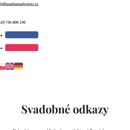
fo@svatbavzahranici.cz
420 734 806 236
Svadobné odkazy