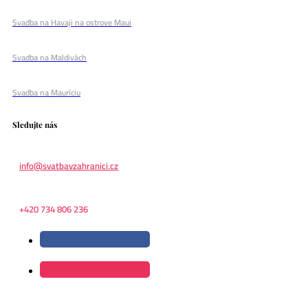
Svadba na Havaji na ostrove Maui
Svadba na Maldivách
Svadba na Mauríciu
Sledujte nás
info@svatbavzahranici.cz
+420 734 806 236