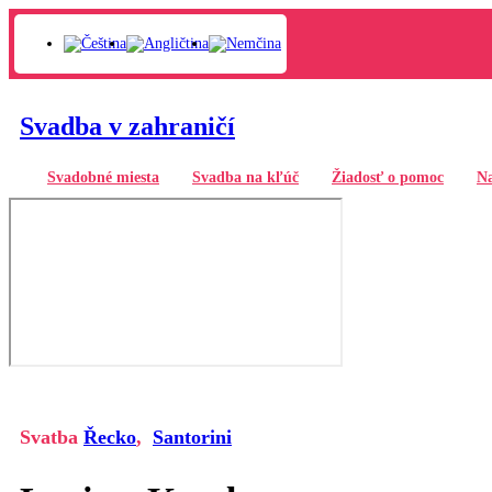
Svadba v zahraničí
Svadobné miesta
Svadba na kľúč
Žiadosť o pomoc
Na
Svatba
Řecko
,
Santorini