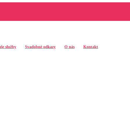
še služby
Svadobné odkazy
O nás
Kontakt