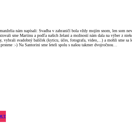
manželia nám napísali: Svadba v zahraničí bola vždy mojím snom, len som nev
ovali sme Martinu a podľa našich želaní a možností nám dala na výber z nieko
vybrali svadobný balíček (kyticu, účes, fotografa, video,...) a mohli sme sa le
a prstene :-) Na Santorini sme leteli spolu s našou takmer dvojročnou…
OUT