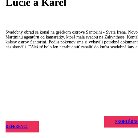
Lucie a Karel
Svadobný obrad sa konal na gréckom ostrove Santorini - Svätá Irena. Novo
Martininu agentúru od kamarátky, ktorá mala svadbu na Zakynthose. Kontakt
krásny ostrov Santorini. Podľa pokynov sme si vybavili potrebné dokumenty, 
nás skončili. Dôležité bolo len nezabudnúť zabaliť do kufra svadobné šaty 
PROHLÉDN
REFERENCI