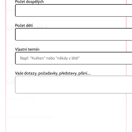
Počet dospělých
Lucka & Radek
Počet dětí
HAVAJ MAUI
Vlastní termín
Vaše dotazy, požadavky, představy, přání....
Gábi & Tomáš
ŘECKO, SANTORINI