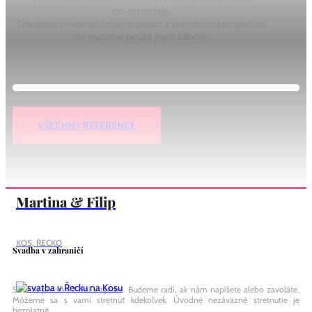
novomanželé.
Děkujeme novomanželským párům a svatebním fotografům,
že můžeme použít jejich záběry.
Dita & Michal
KOS, ŘECKO
VŠECHNY REFERENCE
Martina & Filip
KOS, ŘECKO
Svadba v zahraničí
Sme tu pre vás 7 dní v týždni. Budeme radi, ak nám napíšete alebo zavoláte.
Môžeme sa s vami stretnúť kdekoľvek. Úvodné nezáväzné stretnutie je
bezplatné.