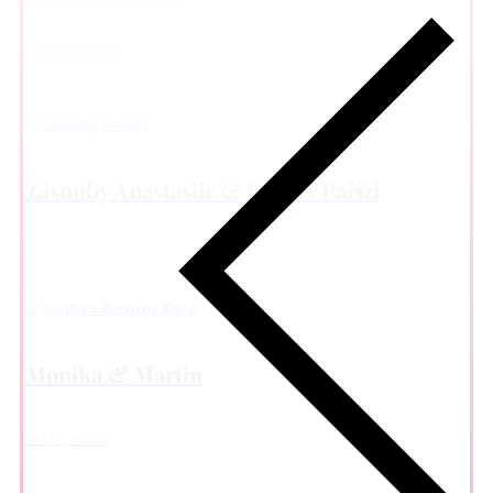
BENÁTKY, ITÁLIE
Zásnuby Anastasiie & Erika v Paříži
Monika & Martin
KRÉTA, ŘECKO