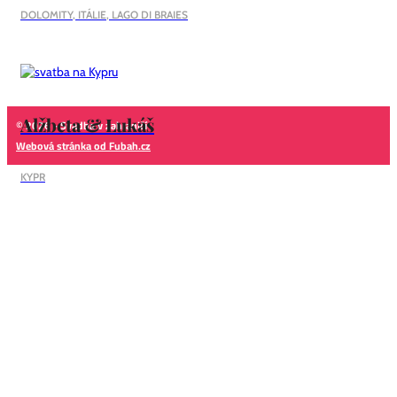
DOLOMITY, ITÁLIE, LAGO DI BRAIES
Alžbeta & Lukáš
© 2026 - Svadba v zahraničí
Webová stránka od Fubah.cz
KYPR