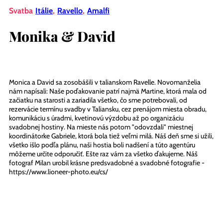
Svatba
Itálie
,
Ravello
,
Amalfi
Monika & David
Monica a David sa zosobášili v talianskom Ravelle. Novomanželia
nám napísali: Naše poďakovanie patrí najmä Martine, ktorá mala od
začiatku na starosti a zariadila všetko, čo sme potrebovali, od
rezervácie termínu svadby v Taliansku, cez prenájom miesta obradu,
komunikáciu s úradmi, kvetinovú výzdobu až po organizáciu
svadobnej hostiny. Na mieste nás potom "odovzdali" miestnej
koordinátorke Gabriele, ktorá bola tiež veľmi milá. Náš deň sme si užili,
všetko išlo podľa plánu, naši hostia boli nadšení a túto agentúru
môžeme určite odporučiť. Ešte raz vám za všetko ďakujeme. Náš
fotograf Milan urobil krásne predsvadobné a svadobné fotografie -
https://www.lioneer-photo.eu/cs/