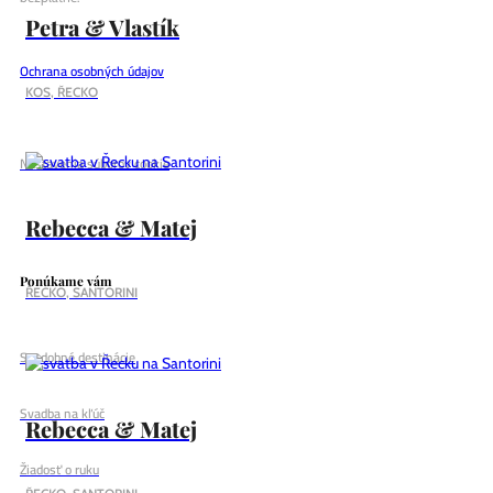
Petra & Vlastík
Ochrana osobných údajov
KOS, ŘECKO
Nastavenia súborov cookie
Rebecca & Matej
Ponúkame vám
ŘECKO, SANTORINI
Svadobné destinácie
Svadba na kľúč
Rebecca & Matej
Žiadosť o ruku