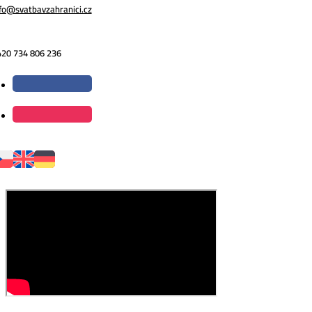
fo@svatbavzahranici.cz
420 734 806 236