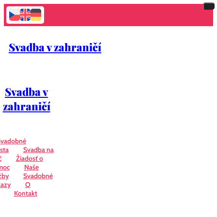
Svadba v zahraničí
Svadba v
zahraničí
Svadobné
sta
Svadba na
č
Žiadosť o
moc
Naše
žby
Svadobné
azy
O
Kontakt