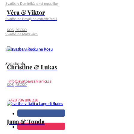
Svadba v Dominikánskej republike
Věra & Viktor
Svadba na Havaji na ostrove Maui
KOS, ŘECKO
Svadba na Maldivách
Svadba na Mauríciu
Sledujte nás
Christine & Lukas
info@svatbavzahranici.cz
KOS, ŘECKO
+420 734 806 236
Jana & Tonda