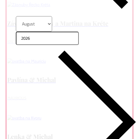
Zásnuby Moniky a Martina na Kréte
KRÉTA, ŘECKO
Pavlína & Michal
MAURICIUS
Lenka & Michal