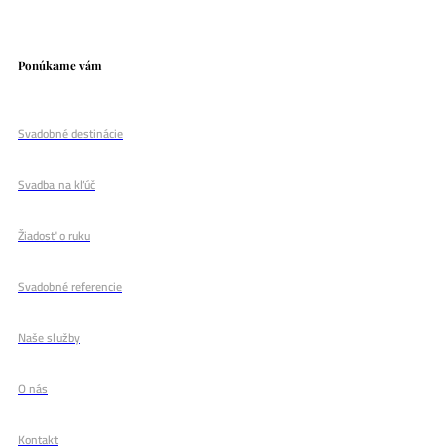
Ponúkame vám
Svadobné destinácie
Svadba na kľúč
Žiadosť o ruku
Svadobné referencie
Naše služby
O nás
Kontakt