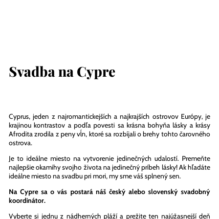
Svadba na Cypre
Cyprus, jeden z najromantickejších a najkrajších ostrovov Európy, je
krajinou kontrastov a podľa povesti sa krásna bohyňa lásky a krásy
Afrodita zrodila z peny vĺn, ktoré sa rozbíjali o brehy tohto čarovného
ostrova.
Je to ideálne miesto na vytvorenie jedinečných udalostí. Premeňte
najlepšie okamihy svojho života na jedinečný príbeh lásky! Ak hľadáte
ideálne miesto na svadbu pri mori, my sme váš splnený sen.
Na Cypre sa o vás postará náš český alebo slovenský svadobný
koordinátor.
Vyberte si jednu z nádherných pláží a prežite ten najúžasnejší deň
svojho života. Zabezpečíme pre vás úžasné miesta v okolí Ayia Napa
a poskytneme vám všetko potrebné na svadobný obrad. Vaše