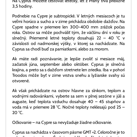
Podnebie na Cypre je subtropické. V letných mesiacoch je tu
veľmi horúco a sucho a v zime prichádza obdobie dažďov. Na
Cypre spadne v priemere len 300-400 mm zrážok počas
roka. Ostrov sa môže pochváliť tým, že väčšinu dní v roku je
slnečný. Priemerné letné teploty dosahujú 22 – 40 °C v
závislosti od nadmorskej výšky, v ktorej sa nachádzate. Na
Cyprus sa chodí buď za pamiatkami, alebo za morom.
Ak máte radi poznávanie, je lepšie zvoliť si mesiace máj,
začiatok júna, september alebo október. Cyprus je slnečná
krajina, a preto sa s dažďom stretnete len zriedka. Iba v pohorí
Troodos môže byť v zime vrstva snehu a lyžiarske svahy sú
otvorené.
Ak však prichádzate na ostrov hlavne za slnkom, teplom a
vodnými radovánkami, vyberte sa sem v plnej sezóne v júli a
auguste, keď teplota vzduchu dosahuje 40 – 45 stupňov a
voda má v priemere 28 °C. Nočné teploty neklesajú pod 25 –
20 °C.
Očkovanie – na Cypre sa nevyžaduje žiadne očkovanie.
Cyprus sa nachádza v časovom pásme GMT +2. Celoročne je to
o hodinu viac ako v Českej republike, keďže letný čas je v
oboch krajinách zavedený v rovnakom čase.