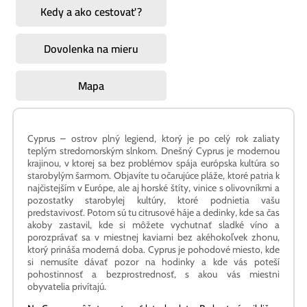
Dovolenka na mieru
Mapa
Cyprus – ostrov plný legiend, ktorý je po celý rok zaliaty
teplým stredomorským slnkom. Dnešný Cyprus je modernou
krajinou, v ktorej sa bez problémov spája európska kultúra so
starobylým šarmom. Objavíte tu očarujúce pláže, ktoré patria k
najčistejším v Európe, ale aj horské štíty, vinice s olivovníkmi a
pozostatky starobylej kultúry, ktoré podnietia vašu
predstavivosť. Potom sú tu citrusové háje a dedinky, kde sa čas
akoby zastavil, kde si môžete vychutnať sladké víno a
porozprávať sa v miestnej kaviarni bez akéhokoľvek zhonu,
ktorý prináša moderná doba. Cyprus je pohodové miesto, kde
si nemusíte dávať pozor na hodinky a kde vás poteší
pohostinnosť a bezprostrednosť, s akou vás miestni
obyvatelia privítajú.
Na Cyprus môžete cestovať letecky, let z Prahy trvá približne
3,5 hodiny.