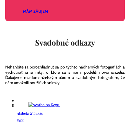
MÁM ZÁUJEM
Svadobné odkazy
Nehanbite sa porozhliadnuť sa po týchto nádherných fotografiách a
vychutnať si snímky, o ktoré sa s nami podelili novomanželia.
Ďakujeme mladomanželským párom a svadobným fotografom, že
nám umožnili použiť ich snímky.
Alžbeta & Lukáš
Kypr