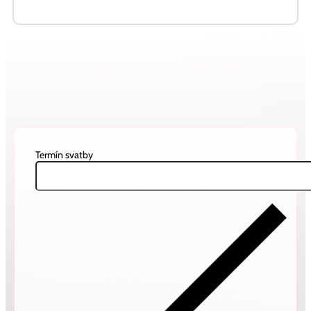
Nezáväzný svadobný dotaz
Termín svatby