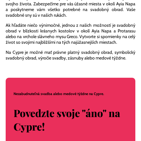
svadobné sny sú v našich rukách.
Ak hľadáte niečo výnimočné, jednou z našich možností je svadobný
obrad v blízkosti krásnych kostolov v okolí Ayia Napa a Protarasu
alebo na vrchole slávneho mysu Greco. Vytvorte si spomienky na celý
život so svojimi najbližšími na tých najúžasnejších miestach.
Na Cypre je možné mať právne platný svadobný obrad, symbolický
svadobný obrad, výročie svadby, zásnuby alebo medové týždne.
Nezabudnuteľná svadba alebo medové týždne na Cypre.
Povedzte svoje "áno" na
Cypre!