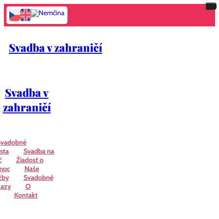
Svadba v zahraničí
Svadba v
zahraničí
Svadobné
sta
Svadba na
č
Žiadosť o
moc
Naše
žby
Svadobné
azy
O
Kontakt