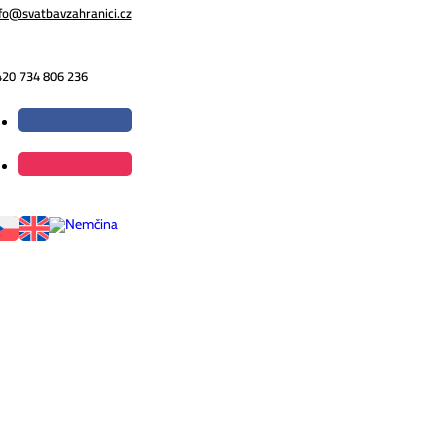
fo@svatbavzahranici.cz
420 734 806 236