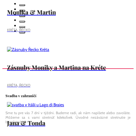
Monika & Martin
KRÉTA, ŘECKO
Zásnuby Moniky a Martina na Kréte
KRÉTA, ŘECKO
Svadba v zahraničí
Sme tu pre vás 7 dní v týždni. Budeme radi, ak nám napíšete alebo zavoláte.
Môžeme sa s vami stretnúť kdekoľvek. Úvodné nezáväzné stretnutie je
Jana & Tonda
bezplatné.