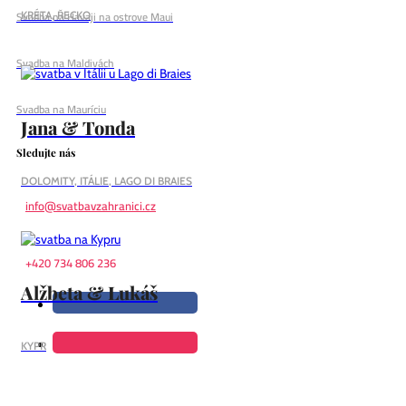
Svadba na Havaji na ostrove Maui
KRÉTA, ŘECKO
Svadba na Maldivách
Svadba na Mauríciu
Jana & Tonda
Sledujte nás
DOLOMITY, ITÁLIE, LAGO DI BRAIES
info@svatbavzahranici.cz
+420 734 806 236
Alžbeta & Lukáš
KYPR