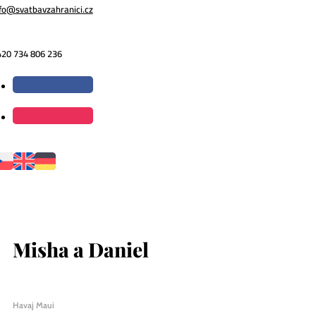
fo@svatbavzahranici.cz
420 734 806 236
Misha a Daniel
Havaj Maui