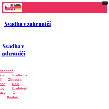
Svadba v zahraničí
Svadba v
zahraničí
Svadobné
sta
Svadba na
č
Žiadosť o
moc
Naše
žby
Svadobné
azy
O
Kontakt