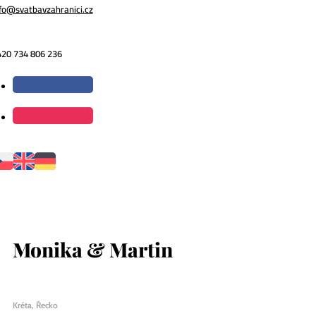
fo@svatbavzahranici.cz
420 734 806 236
Monika & Martin
Kréta, Řecko