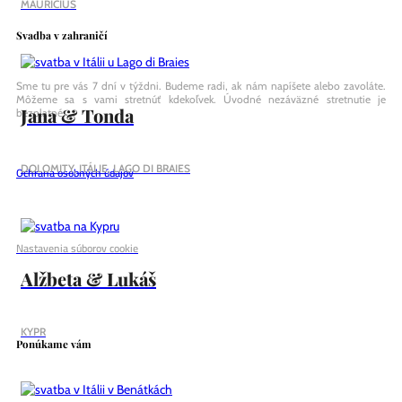
MAURICIUS
Svadba v zahraničí
Sme tu pre vás 7 dní v týždni. Budeme radi, ak nám napíšete alebo zavoláte.
Môžeme sa s vami stretnúť kdekoľvek. Úvodné nezáväzné stretnutie je
Jana & Tonda
bezplatné.
DOLOMITY, ITÁLIE, LAGO DI BRAIES
Ochrana osobných údajov
Nastavenia súborov cookie
Alžbeta & Lukáš
KYPR
Ponúkame vám