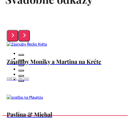
Zásnuby Moniky a Martina na Kréte
KRÉTA, ŘECKO
Pavlína & Michal