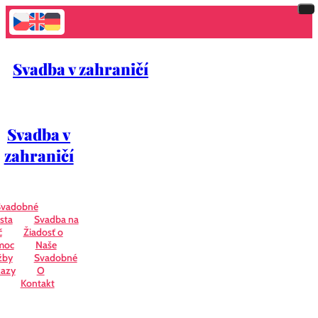
Svadba v zahraničí
Svadba v
zahraničí
Svadobné
sta
Svadba na
č
Žiadosť o
moc
Naše
žby
Svadobné
azy
O
Kontakt