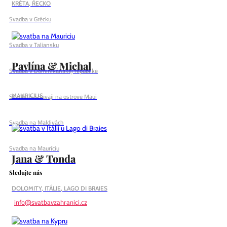
KRÉTA, ŘECKO
Svadba v Grécku
Svadba v Taliansku
Pavlína & Michal
Svadba v Dominikánskej republike
Svadba na Havaji na ostrove Maui
MAURICIUS
Svadba na Maldivách
Svadba na Mauríciu
Jana & Tonda
Sledujte nás
DOLOMITY, ITÁLIE, LAGO DI BRAIES
info@svatbavzahranici.cz