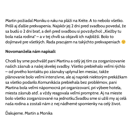
Martin požiadal Moniku o ruku na pláži na Kréte. A to nebolo všetko.
Prišli aj ďalšie prekvapenia. Najskôr jej 2 dni pred svadbou povedal, že
sa budú o 2 dni brať, a deň pred svadbou si povzdychol: „Kiežby tu
bola naša rodina“ – a v tej chvíli sa objavili ich najbližší. Bolo to
dojímavé pre všetkých. Rada pracujem na takýchto prekvapeniach
Novomanželia nám napísali:
Chceli by sme pochváliť pani Martinu a celý jej tím za zorganizovanie
našich zásnub a našej skvelej svadby. Všetko prebiehalo veľmi rýchlo
– od prvého kontaktu po zásnuby uplynul len mesiac, takže
plánovanie bolo veľmi intenzívne, ale aj napriek niektorým prekážkam
sa všetko podarilo.Komunikácia prebiehala bez problémov, pani
Martina bola veľmi nápomocná pri organizovaní, pri výbere hotela,
miesta zásnub atď. a vždy reagovala veľmi promptne. Aj na mieste
bolo všetko zorganizované na jednotku.Svadbu sme si užili my aj celá
naša rodina a zostali nám z nej nádherné spomienky na celý život.
Ďakujeme. Martin a Monika