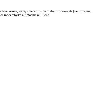
také krásne, že by sme si to s manželom zopakovali (samozrejme,
uper moderátorke a tlmočníčke Lucke.