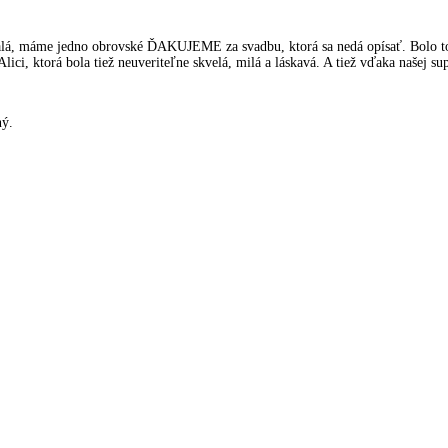
á, máme jedno obrovské ĎAKUJEME za svadbu, ktorá sa nedá opísať. Bolo to 
ici, ktorá bola tiež neuveriteľne skvelá, milá a láskavá. A tiež vďaka našej s
ný.