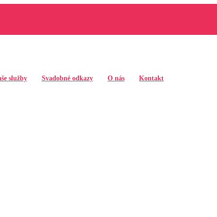
še služby
Svadobné odkazy
O nás
Kontakt