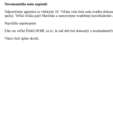
Novomanželia nám napísali:
Odporúčame agentúru so všetkými 10. Vďaka vám bola naša svadba dokonal
spolu). Veľká vďaka patrí Martinke a samozrejme svadobnej koordinátorke Al
Najväčšie uspokojenie.
Ešte raz veľké ĎAKUJEME za to, že náš deň bol dokonalý a nezabudnuteľ
Všetci boli úplne skvelí
.