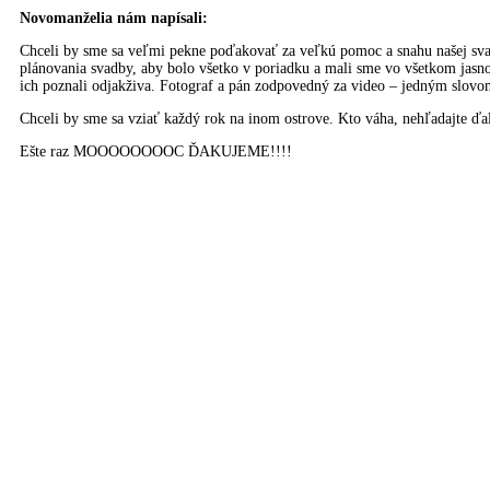
Novomanželia nám napísali:
Chceli by sme sa veľmi pekne poďakovať za veľkú pomoc a snahu našej svad
plánovania svadby, aby bolo všetko v poriadku a mali sme vo všetkom jasno.
ich poznali odjakživa. Fotograf a pán zodpovedný za video – jedným slovom
Chceli by sme sa vziať každý rok na inom ostrove. Kto váha, nehľadajte ďal
Ešte raz MOOOOOOOOC ĎAKUJEME!!!!