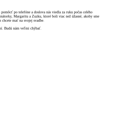
 pomôcť po telefóne a doslova nás viedla za ruku počas celého
inátorky, Margaritu a Zuzku, ktoré boli viac než úžasné, akoby sme
m chcete mať na svojej svadbe.
vaní. Budú nám veľmi chýbať.