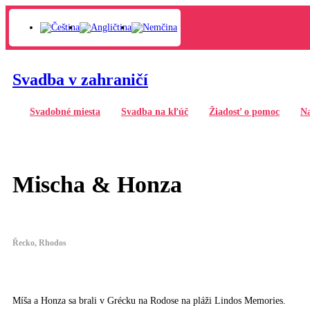
Svadba v zahraničí
Svadobné miesta
Svadba na kľúč
Žiadosť o pomoc
Na
Mischa & Honza
Řecko, Rhodos
Míša a Honza sa brali v Grécku na Rodose na pláži Lindos Memories.