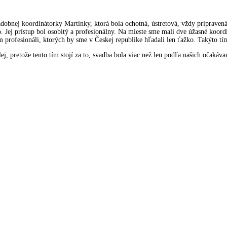
obnej koordinátorky Martinky, ktorá bola ochotná, ústretová, vždy pripravená
 Jej prístup bol osobitý a profesionálny. Na mieste sme mali dve úžasné koord
 profesionáli, ktorých by sme v Českej republike hľadali len ťažko. Takýto tí
ej, pretože tento tím stojí za to, svadba bola viac než len podľa našich očaká