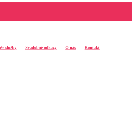
še služby
Svadobné odkazy
O nás
Kontakt