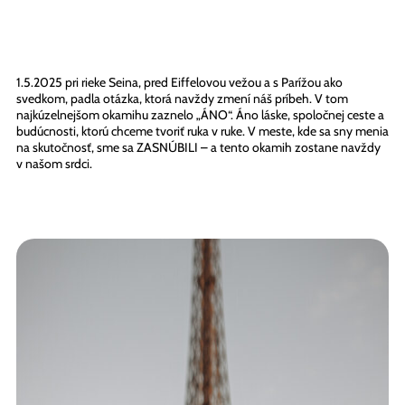
1.5.2025 pri rieke Seina, pred Eiffelovou vežou a s Parížou ako
svedkom, padla otázka, ktorá navždy zmení náš príbeh. V tom
najkúzelnejšom okamihu zaznelo „ÁNO“. Áno láske, spoločnej ceste a
budúcnosti, ktorú chceme tvoriť ruka v ruke. V meste, kde sa sny menia
na skutočnosť, sme sa ZASNÚBILI – a tento okamih zostane navždy
v našom srdci.