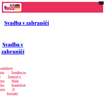
Svadba v zahraničí
Svadba v
zahraničí
Svadobné
sta
Svadba na
č
Žiadosť o
moc
Naše
žby
Svadobné
azy
O
Kontakt