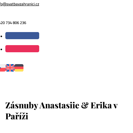
fo@svatbavzahranici.cz
420 734 806 236
Zásnuby Anastasiie & Erika v
Paříži