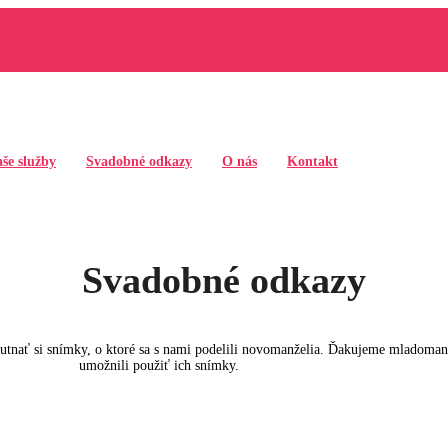
še služby
Svadobné odkazy
O nás
Kontakt
Svadobné odkazy
chutnať si snímky, o ktoré sa s nami podelili novomanželia. Ďakujeme mlado
umožnili použiť ich snímky.