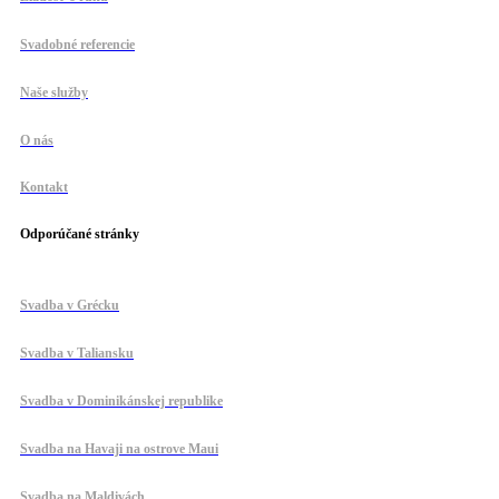
Svadobné referencie
Naše služby
O nás
Kontakt
Odporúčané stránky
Svadba v Grécku
Svadba v Taliansku
Svadba v Dominikánskej republike
Svadba na Havaji na ostrove Maui
Svadba na Maldivách