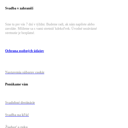
Svadba v zahraničí
Sme tu pre vás 7 dní v týždni. Budeme radi, ak nám napíšete alebo
zavoláte. Môžeme sa s vami stretnúť kdekoľvek. Úvodné nezáväzné
stretnutie je bezplatné.
Ochrana osobných údajov
Nastavenia súborov cookie
Ponúkame vám
Svadobné destinácie
Svadba na kľúč
Žiadosť o ruku