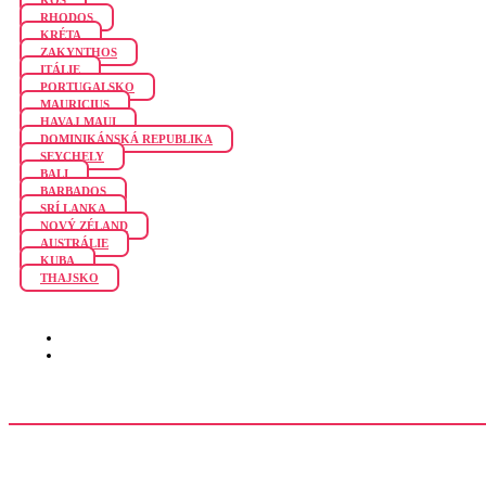
RHODOS
KRÉTA
ZAKYNTHOS
ITÁLIE
PORTUGALSKO
MAURICIUS
HAVAJ MAUI
DOMINIKÁNSKÁ REPUBLIKA
SEYCHELY
BALI
BARBADOS
SRÍ LANKA
NOVÝ ZÉLAND
AUSTRÁLIE
KUBA
THAJSKO