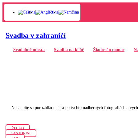
Svadba v zahraničí
Svadobné miesta
Svadba na kľúč
Žiadosť o pomoc
Na
Nehanbite sa porozhliadnuť sa po týchto nádherných fotografiách a vy
ŘECKO
SANTORINI
KOS