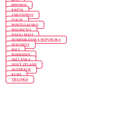
RHODOS
KRÉTA
ZAKYNTHOS
ITÁLIE
PORTUGALSKO
MAURICIUS
HAVAJ MAUI
DOMINIKÁNSKÁ REPUBLIKA
SEYCHELY
BALI
BARBADOS
SRÍ LANKA
NOVÝ ZÉLAND
AUSTRÁLIE
KUBA
THAJSKO