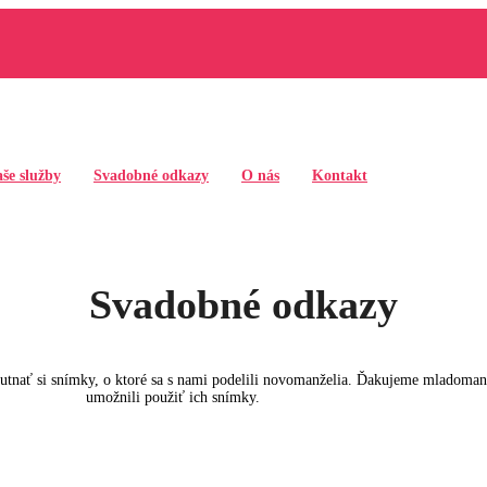
še služby
Svadobné odkazy
O nás
Kontakt
Svadobné odkazy
chutnať si snímky, o ktoré sa s nami podelili novomanželia. Ďakujeme mlado
umožnili použiť ich snímky.