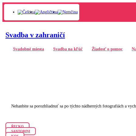
Svadba v zahraničí
Svadobné miesta
Svadba na kľúč
Žiadosť o pomoc
Na
Nehanbite sa porozhliadnuť sa po týchto nádherných fotografiách a vy
ŘECKO
SANTORINI
KOS